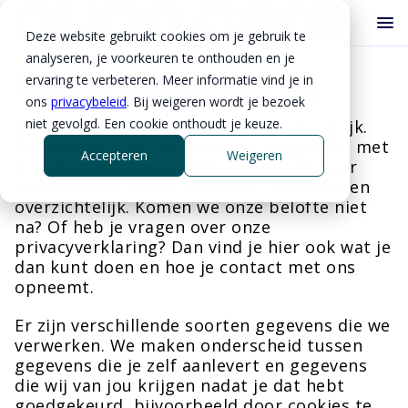
Deze website gebruikt cookies om je gebruik te
analyseren, je voorkeuren te onthouden en je
Onze privacyverklaring
ervaring te verbeteren. Meer informatie vind je in
ons
privacybeleid
. Bij weigeren wordt je bezoek
niet gevolgd. Een cookie onthoudt je keuze.
Bij nuno.care vinden we privacy belangrijk.
Daarom beloven we je dat we zorgvuldig met
Accepteren
Weigeren
je gegevens omgaan. Alle informatie over
jouw privacy vind je hieronder, duidelijk en
overzichtelijk. Komen we onze belofte niet
na? Of heb je vragen over onze
privacyverklaring? Dan vind je hier ook wat je
dan kunt doen en hoe je contact met ons
opneemt.
Er zijn verschillende soorten gegevens die we
verwerken. We maken onderscheid tussen
gegevens die je zelf aanlevert en gegevens
die wij van jou krijgen nadat je dat hebt
goedgekeurd, bijvoorbeeld door cookies te